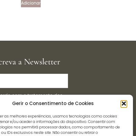
Adicionar
creva a Newsletter
ordo com o tratamento dos
Gerir o Consentimento de Cookies
essoais, por parte da
ção.pt, para efeitos de
cer as melhores experiências, usamos tecnologias como cookies
cação.
enar e/ou aceder a informações do dispositivo. Consentir com
ologias nos permitirá processar dados, como comportamento de
u IDs exclusivos neste site. Não consentir ou retirar o
Enviar