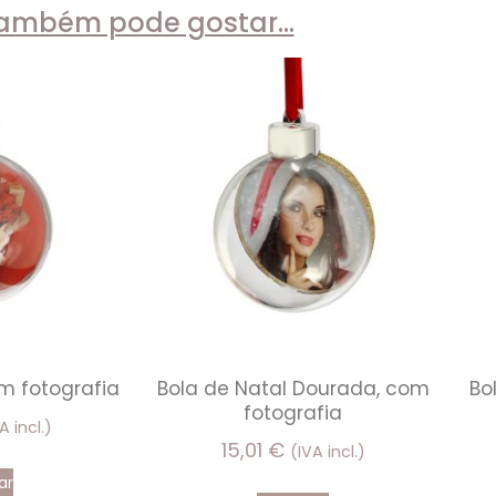
ambém pode gostar…
m fotografia
Bola de Natal Dourada, com
Bo
fotografia
A incl.)
15,01
€
(IVA incl.)
ar