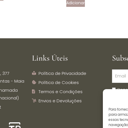
Adicionar
Links Úteis
Subs
, 377
Política de Privacidade
ntas - Maia
Política de Cookies
Conc
 (chamada
Termos e Condições
dados p
nacional)
Envios e Devoluções
Inspira
t
Para forne
comuni
para armaz
essas tecn
navegação o