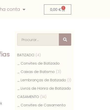
0
nha conta
0,00
€
fias
BATIZADO
(4)
_ Convites de Batizado
6
_ Caixas de Batismo
(3)
_ Lembranças de Batizado
(1)
_ Livros de Honra de Batizado
CASAMENTO
(14)
ck
_ Convites de Casamento