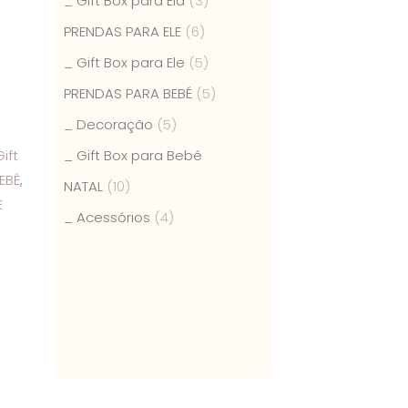
_ Gift Box para Ela
(3)
PRENDAS PARA ELE
(6)
_ Gift Box para Ele
(5)
PRENDAS PARA BEBÉ
(5)
_ Decoração
(5)
_ Gift Box para Bebé
ift
EBÉ
,
NATAL
(10)
E
_ Acessórios
(4)
e