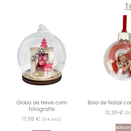
T
Globo de Neve com
Bola de Natal co
fotografia
12,30
€
(IV
17,99
€
(IVA incl.)
Adicion