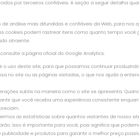
os por terceiros confiáveis. A seção a seguir detalha quai
s de análise mais difundidas e confiáveis ​​da Web, para nos
es cookies podem rastrear itens como quanto tempo você g
údo atraente.
onsulte a página oficial do Google Analytics.
ir o uso deste site, para que possamos continuar produzindo
sa no site ou as páginas visitadas, o que nos ajuda a ent
terações subtis na maneira como o site se apresenta. Qua
rantir que você receba uma experiência consistente enquant
preciam.
rmos as estatísticas sobre quantos visitantes de nosso si
arão. Isso é importante para você, pois significa que podem
publicidade e produtos para garantir o melhor preço possív