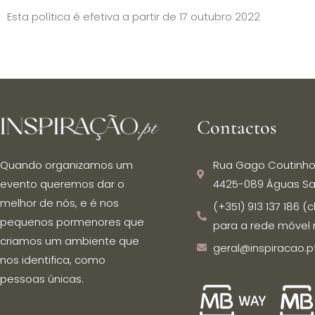
Esta política é efetiva a partir de 17 outubro 2022
Contactos
Rua Gago Coutinho
Quando organizamos um
4425-089 Águas Sa
evento queremos dar o
melhor de nós, e é nos
(+351) 913 137 186
pequenos pormenores que
para a rede móvel 
criamos um ambiente que
geral@inspiracao.p
nos identifica, como
pessoas únicas.