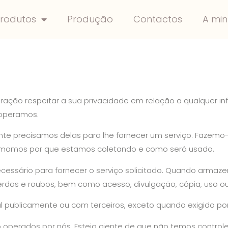
rodutos
Produção
Contactos
A mi
nspiração respeitar a sua privacidade em relação a qualque
e operamos.
 precisamos delas para lhe fornecer um serviço. Fazemo-lo
mamos por que estamos coletando e como será usado.
cessário para fornecer o serviço solicitado. Quando arma
perdas e roubos, bem como acesso, divulgação, cópia, uso o
publicamente ou com terceiros, exceto quando exigido por 
ão operados por nós. Esteja ciente de que não temos control