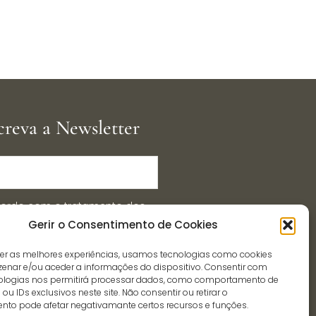
creva a Newsletter
ordo com o tratamento dos
Gerir o Consentimento de Cookies
essoais, por parte da
ção.pt, para efeitos de
cer as melhores experiências, usamos tecnologias como cookies
cação.
enar e/ou aceder a informações do dispositivo. Consentir com
ologias nos permitirá processar dados, como comportamento de
u IDs exclusivos neste site. Não consentir ou retirar o
Enviar
nto pode afetar negativamante certos recursos e funções.