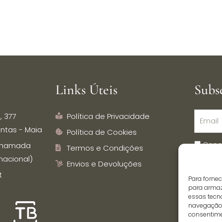
Links Úteis
Subs
, 377
Política de Privacidade
ntas - Maia
Política de Cookies
Conc
 (chamada
Termos e Condições
dados p
nacional)
Envios e Devoluções
Inspira
t
Para forne
comuni
para armaz
essas tecn
navegação o
consentime