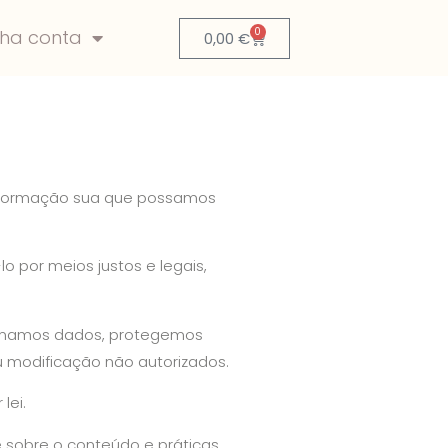
0
nha conta
0,00
€
r informação sua que possamos
 por meios justos e legais,
zenamos dados, protegemos
u modificação não autorizados.
lei.
e sobre o conteúdo e práticas