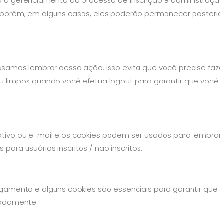
 o gerenciamento do processo de inscrição e administração
, porém, em alguns casos, eles poderão permanecer posteri
samos lembrar dessa ação. Isso evita que você precise faze
u limpos quando você efetua logout para garantir que voc
ativo ou e-mail e os cookies podem ser usados ​​para lembrar
ara usuários inscritos / não inscritos.
pagamento e alguns cookies são essenciais para garantir qu
uadamente.