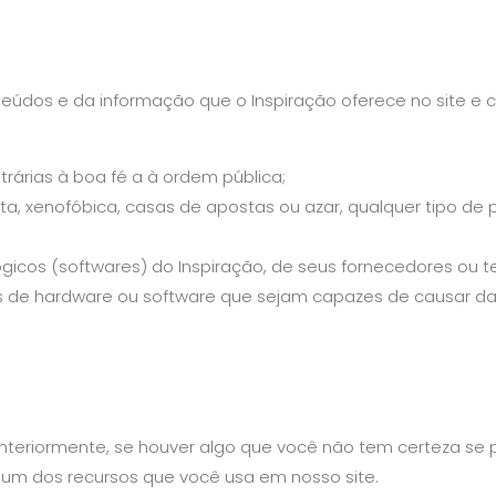
údos e da informação que o Inspiração oferece no site e c
trárias à boa fé a à ordem pública;
a, xenofóbica, casas de apostas ou azar, qualquer tipo de p
icos (softwares) do Inspiração, de seus fornecedores ou ter
mas de hardware ou software que sejam capazes de causar d
teriormente, se houver algo que você não tem certeza se p
m um dos recursos que você usa em nosso site.