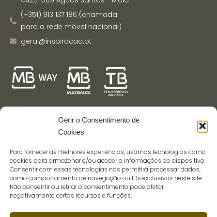
(+351) 913 137 186 (chamada
para a rede móvel nacional)
geral@inspiracao.pt
Gerir o Consentimento de
Links Úteis
Cookies
Política de Privacidade
Para fornecer as melhores experiências, usamos tecnologias como
cookies para armazenar e/ou aceder a informações do dispositivo.
Política de Cookies
Consentir com essas tecnologias nos permitirá processar dados,
como comportamento de navegação ou IDs exclusivos neste site.
Termos e Condições
Não consentir ou retirar o consentimento pode afetar
Envios e Devoluções
negativamante certos recursos e funções.