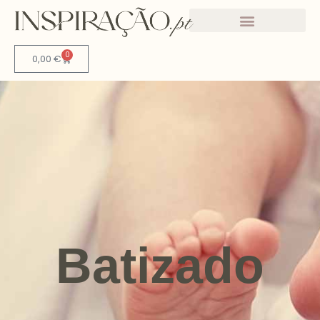
A minha conta
0
0,00
€
Batizado