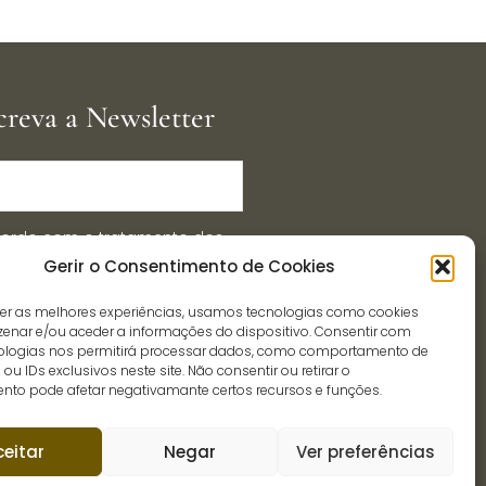
creva a Newsletter
ordo com o tratamento dos
Gerir o Consentimento de Cookies
essoais, por parte da
ção.pt, para efeitos de
cer as melhores experiências, usamos tecnologias como cookies
cação.
enar e/ou aceder a informações do dispositivo. Consentir com
ologias nos permitirá processar dados, como comportamento de
u IDs exclusivos neste site. Não consentir ou retirar o
Enviar
nto pode afetar negativamante certos recursos e funções.
ceitar
Negar
Ver preferências