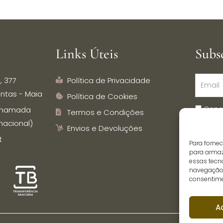
Links Úteis
Subs
, 377
Política de Privacidade
ntas - Maia
Política de Cookies
Conc
 (chamada
Termos e Condições
dados p
nacional)
Envios e Devoluções
Inspira
t
Para forne
comuni
para armaz
essas tecn
navegação o
consentime
A