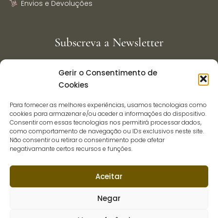
Envios e Devoluções
Subscreva a Newsletter
Gerir o Consentimento de
Cookies
Concordo com o tratamento dos dados pessoais,
Para fornecer as melhores experiências, usamos tecnologias como
por parte da Inspiração.pt, para efeitos de
cookies para armazenar e/ou aceder a informações do dispositivo.
comunicação.
Consentir com essas tecnologias nos permitirá processar dados,
como comportamento de navegação ou IDs exclusivos neste site.
Não consentir ou retirar o consentimento pode afetar
Enviar
negativamante certos recursos e funções.
Aceitar
Negar
Siga-nos